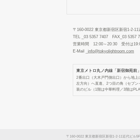
〒160-0022 東京都新宿区新宿1-2-11
TEL _03 5357 7407 FAX_03 5357 
営業時間 12:00～20:30 受付
E-Mail _
info@tokyolightroom.com
東京メトロ丸ノ内線「新宿御苑前」
2番出口（大木戸門側出口）から地上
左方向）へ直進、2つ目の角（セブン
装のビル（1階は中華料理／3階はPLA
〒160-0022 東京都新宿区新宿1-2-11近代ビル5F TEL