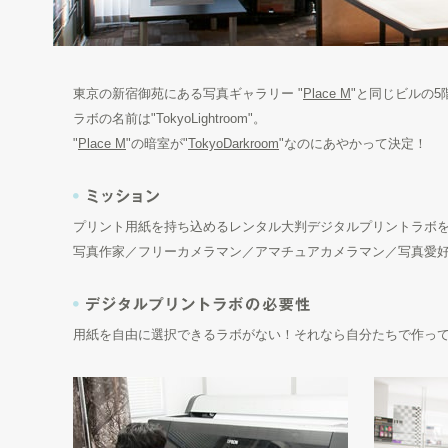
東京の新宿御苑にある写真ギャラリー "
Place M
"と同じビルの
ラボの名前は"TokyoLightroom"。
"
Place M
"の暗室が"
TokyoDarkroom
"なのにあやかって決定！
プリント用紙を持ち込めるレンタル大判デジタルプリントラボ
写真作家／フリーカメラマン／アマチュアカメラマン／写真愛
用紙を自由に選択できるラボがない！それなら自分たちで作っ