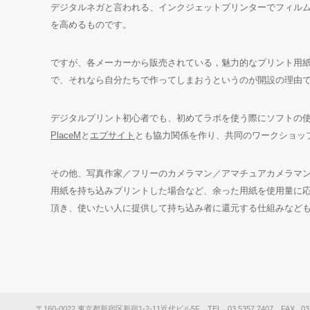
デジタルネガと言われる、インクジェットプリンターでフィル
を高めるものです。
ですが、各メーカーから販売されている，魅力的なプリント用
で、それなら自分たちで作ってしまおうというのが開設の理由
デジタルプリント初心者でも、初めてラボを使う際にソフトの
PlaceM
と
エプサイト
とも協力関係を作り、共同のワークショッ
その他、写真作家／フリーのカメラマン／アマチュアカメラマ
用紙を持ち込みプリントした場合など、余った用紙を使用量に
頂き、使いたい人に提供して持ち込み者に還元する仕組みなど
〒160-0022 東京都新宿区新宿1-2-11近代ビル5F TEL _03 5357 7407 FAX _03 5